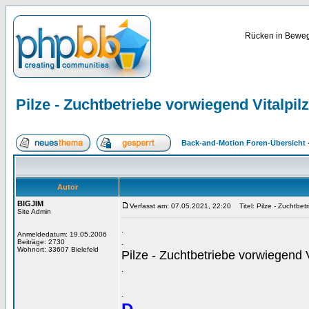
Rücken in Bewegu
Pilze - Zuchtbetriebe vorwiegend Vitalpil
Back-and-Motion Foren-Übersicht
Autor
BIGJIM
Verfasst am: 07.05.2021, 22:20
Titel: Pilze - Zuchtbet
Site Admin
.
Anmeldedatum: 19.05.2006
.
Beiträge: 2730
Wohnort: 33607 Bielefeld
Pilze - Zuchtbetriebe vorwiegend V
.
.