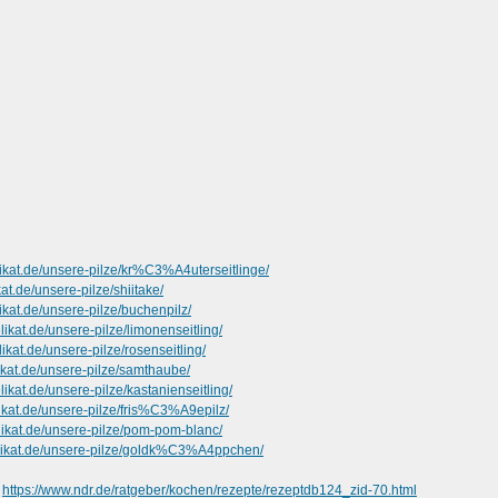
likat.de/unsere-pilze/kr%C3%A4uterseitlinge/
kat.de/unsere-pilze/shiitake/
ikat.de/unsere-pilze/buchenpilz/
likat.de/unsere-pilze/limonenseitling/
likat.de/unsere-pilze/rosenseitling/
likat.de/unsere-pilze/samthaube/
likat.de/unsere-pilze/kastanienseitling/
likat.de/unsere-pilze/fris%C3%A9epilz/
elikat.de/unsere-pilze/pom-pom-blanc/
elikat.de/unsere-pilze/goldk%C3%A4ppchen/
-
https://www.ndr.de/ratgeber/kochen/rezepte/rezeptdb124_zid-70.html