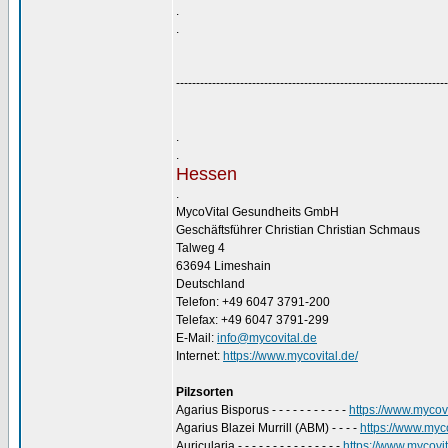
.
.
--------------------------------------------------------------------
.
.
Hessen
.
MycoVital Gesundheits GmbH
Geschäftsführer Christian Christian Schmaus
Talweg 4
63694 Limeshain
Deutschland
Telefon: +49 6047 3791-200
Telefax: +49 6047 3791-299
E-Mail:
info@mycovital.de
Internet:
https://www.mycovital.de/
Pilzsorten
Agarius Bisporus - - - - - - - - - - -
https://www.mycovi
Agarius Blazei Murrill (ABM) - - - -
https://www.myco
Auricularia - - - - - - - - - - - - - - -
https://www.mycovita