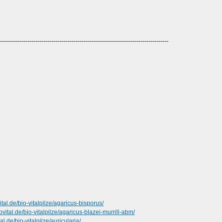
-------------------------------------------------------------------------------------
tal.de/bio-vitalpilze/agaricus-bisporus/
vital.de/bio-vitalpilze/agaricus-blazei-murrill-abm/
l.de/bio-vitalpilze/auricularia/