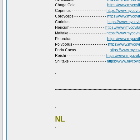
Chaga Gold - - - - - - - - - - - - - -
https://www.mycovit
Coprinus - - - - - - - - - - - - - - - -
https://www.mycovita
Cordyceps - - - - - - - - - - - - - - -
https://www.mycovit
Coriolus - - - - - - - - - - - - - - - - -
https://www.mycovita
Hericum - - - - - - - - - - - - - - - -
https://www.mycovital
Maitake - - - - - - - - - - - - - - - - -
https://www.mycovita
Pleurotus - - - - - - - - - - - - - - - -
https://www.mycovita
Polyporus - - - - - - - - - - - - - - - -
https://www.mycovit
Poria Cocos - - - - - - - - - - - - - - -
https://www.mycovi
Reishi - - - - - - - - - - - - - - - - - -
https://www.mycovital
Shiitake - - - - - - - - - - - - - - - - -
https://www.mycovita
.
.
--------------------------------------------------------------------
.
.
NL
.
.