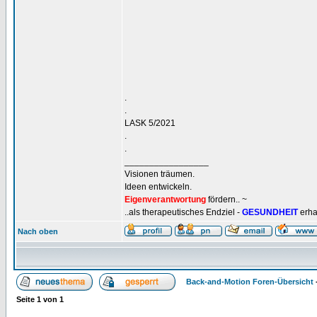
.
.
LASK 5/2021
.
.
_________________
Visionen träumen.
Ideen entwickeln.
Eigenverantwortung
fördern.. ~
..als therapeutisches Endziel -
GESUNDHEIT
erha
Nach oben
Back-and-Motion Foren-Übersicht
Seite
1
von
1