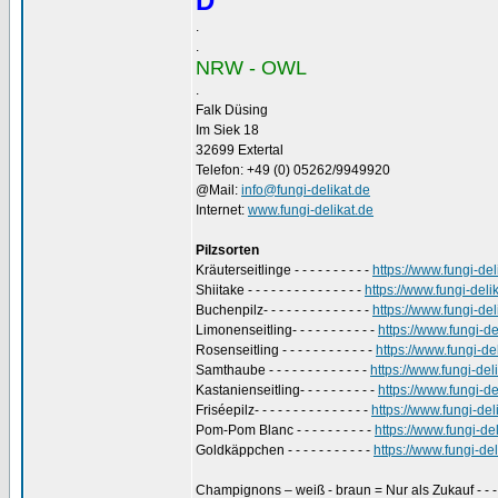
D
.
.
NRW - OWL
.
Falk Düsing
Im Siek 18
32699 Extertal
Telefon: +49 (0) 05262/9949920
@Mail:
info@fungi-delikat.de
Internet:
www.fungi-delikat.de
Pilzsorten
Kräuterseitlinge - - - - - - - - - -
https://www.fungi-de
Shiitake - - - - - - - - - - - - - - -
https://www.fungi-deli
Buchenpilz- - - - - - - - - - - - - -
https://www.fungi-del
Limonenseitling- - - - - - - - - - -
https://www.fungi-de
Rosenseitling - - - - - - - - - - - -
https://www.fungi-de
Samthaube - - - - - - - - - - - - -
https://www.fungi-de
Kastanienseitling- - - - - - - - - -
https://www.fungi-de
Friséepilz- - - - - - - - - - - - - - -
https://www.fungi-de
Pom-Pom Blanc - - - - - - - - - -
https://www.fungi-d
Goldkäppchen - - - - - - - - - - -
https://www.fungi-d
Champignons – weiß - braun = Nur als Zukauf - - 