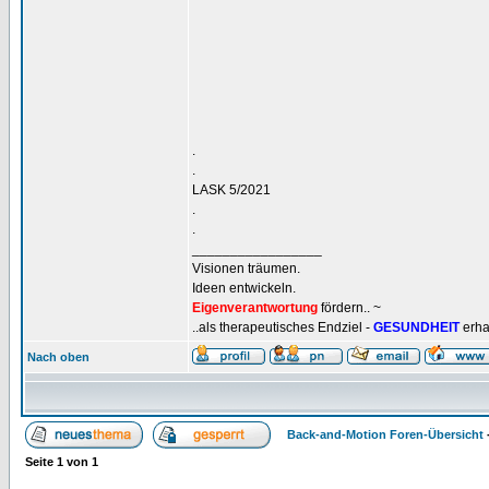
.
.
LASK 5/2021
.
.
_________________
Visionen träumen.
Ideen entwickeln.
Eigenverantwortung
fördern.. ~
..als therapeutisches Endziel -
GESUNDHEIT
erha
Nach oben
Back-and-Motion Foren-Übersicht
Seite
1
von
1