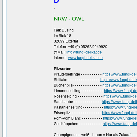
D
.
.
NRW - OWL
.
Falk Düsing
Im Siek 18
32699 Extertal
Telefon: +49 (0) 05262/9949920
@Mail:
info@fungi-delikat.de
Internet:
www.fungi-delikat.de
Pilzsorten
Kräuterseitlinge - - - - - - - - - -
https://www.fungi-de
Shiitake - - - - - - - - - - - - - - -
https://www.fungi-deli
Buchenpilz- - - - - - - - - - - - - -
https://www.fungi-del
Limonenseitling- - - - - - - - - - -
https://www.fungi-de
Rosenseitling - - - - - - - - - - - -
https://www.fungi-de
Samthaube - - - - - - - - - - - - -
https://www.fungi-de
Kastanienseitling- - - - - - - - - -
https://www.fungi-de
Friséepilz- - - - - - - - - - - - - - -
https://www.fungi-de
Pom-Pom Blanc - - - - - - - - - -
https://www.fungi-d
Goldkäppchen - - - - - - - - - - -
https://www.fungi-d
Champignons – weiß - braun = Nur als Zukauf - - 