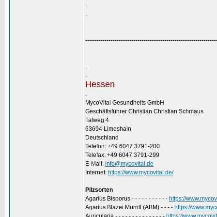
.
.
--------------------------------------------------------------------
.
.
Hessen
.
MycoVital Gesundheits GmbH
Geschäftsführer Christian Christian Schmaus
Talweg 4
63694 Limeshain
Deutschland
Telefon: +49 6047 3791-200
Telefax: +49 6047 3791-299
E-Mail:
info@mycovital.de
Internet:
https://www.mycovital.de/
Pilzsorten
Agarius Bisporus - - - - - - - - - - -
https://www.mycovi
Agarius Blazei Murrill (ABM) - - - -
https://www.myco
Auricularia - - - - - - - - - - - - - - -
https://www.mycovita