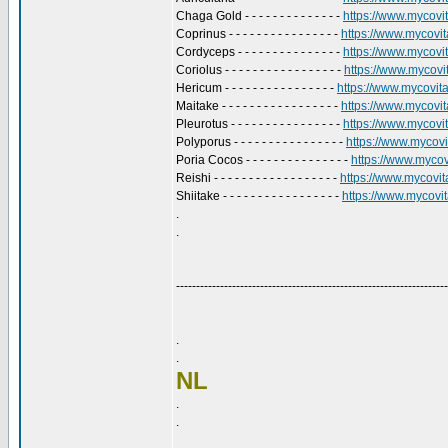
Chaga Gold - - - - - - - - - - - - - -
https://www.mycovit
Coprinus - - - - - - - - - - - - - - - -
https://www.mycovita
Cordyceps - - - - - - - - - - - - - - -
https://www.mycovit
Coriolus - - - - - - - - - - - - - - - - -
https://www.mycovita
Hericum - - - - - - - - - - - - - - - -
https://www.mycovital
Maitake - - - - - - - - - - - - - - - - -
https://www.mycovita
Pleurotus - - - - - - - - - - - - - - - -
https://www.mycovita
Polyporus - - - - - - - - - - - - - - - -
https://www.mycovit
Poria Cocos - - - - - - - - - - - - - - -
https://www.mycovi
Reishi - - - - - - - - - - - - - - - - - -
https://www.mycovital
Shiitake - - - - - - - - - - - - - - - - -
https://www.mycovita
.
.
--------------------------------------------------------------------
.
.
NL
.
.