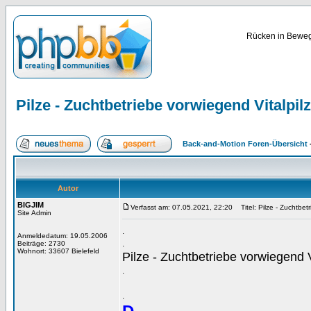
Rücken in Bewegu
Pilze - Zuchtbetriebe vorwiegend Vitalpil
Back-and-Motion Foren-Übersicht
Autor
BIGJIM
Verfasst am: 07.05.2021, 22:20
Titel: Pilze - Zuchtbet
Site Admin
.
Anmeldedatum: 19.05.2006
.
Beiträge: 2730
Wohnort: 33607 Bielefeld
Pilze - Zuchtbetriebe vorwiegend V
.
.