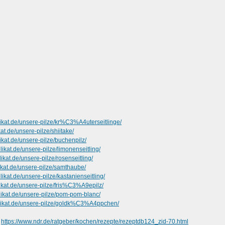
likat.de/unsere-pilze/kr%C3%A4uterseitlinge/
kat.de/unsere-pilze/shiitake/
ikat.de/unsere-pilze/buchenpilz/
likat.de/unsere-pilze/limonenseitling/
likat.de/unsere-pilze/rosenseitling/
likat.de/unsere-pilze/samthaube/
likat.de/unsere-pilze/kastanienseitling/
likat.de/unsere-pilze/fris%C3%A9epilz/
elikat.de/unsere-pilze/pom-pom-blanc/
elikat.de/unsere-pilze/goldk%C3%A4ppchen/
-
https://www.ndr.de/ratgeber/kochen/rezepte/rezeptdb124_zid-70.html