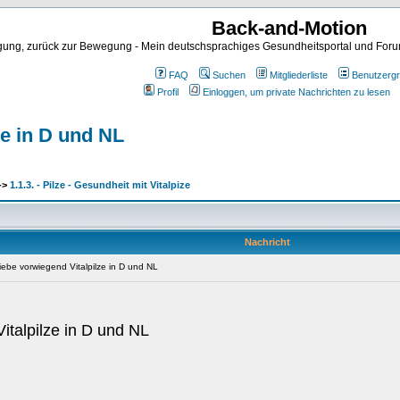
Back-and-Motion
ng, zurück zur Bewegung - Mein deutschsprachiges Gesundheitsportal und Forum 
FAQ
Suchen
Mitgliederliste
Benutzerg
Profil
Einloggen, um private Nachrichten zu lesen
ze in D und NL
->
1.1.3. - Pilze - Gesundheit mit Vitalpize
Nachricht
riebe vorwiegend Vitalpilze in D und NL
italpilze in D und NL