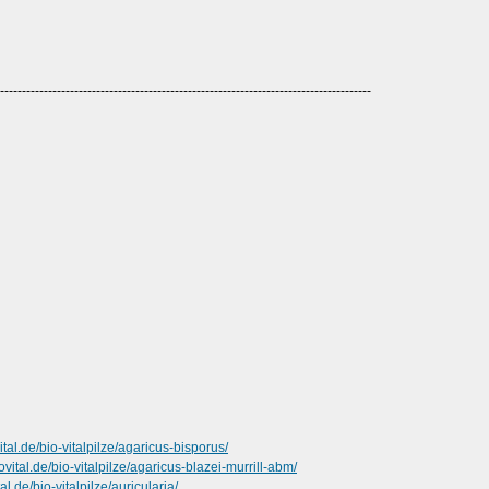
-------------------------------------------------------------------------------------
tal.de/bio-vitalpilze/agaricus-bisporus/
vital.de/bio-vitalpilze/agaricus-blazei-murrill-abm/
l.de/bio-vitalpilze/auricularia/