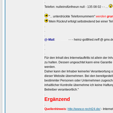
.
Telefon: nulleinsfünfneun null - 135 08 02 - -
.....
.
"... unterdrückte Telefonnummern"
werden
grun
Mein Rückruf erfolgt selbstredend bei einer 
.
.
.
@-Mail
:
- - - heinz-gottfried.neff @ gmx.d
........................
.
.
.
Für den Inhalt des Internetauftritts ist allein der 
zu halten. Dessen ungeachtet kann eine Garantie f
werden.
Daher kann der Inhaber keinerlei Verantwortung o
dieser Website übernehmen. Bei den bereitgestellt
bestimmter Personen oder Unternehmen zugeschnitte
inhaltlicher Kontrolle übernehme ich keine Haftung 
Betreiber verantwortlich."
.
Ergänzend
.
Quellenhinweis
:
http://www.e-recht24.de/
- Intern