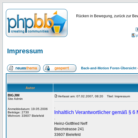
Rücken in Bewegung, zurück zur Bew
P
Impressum
Back-and-Motion Foren-Übersicht
Autor
BIGJIM
Verfasst am: 07.02.2007, 08:20
Titel: Impressum
Site Admin
.
Anmeldedatum: 19.05.2006
Inhaltlich Verantwortlicher gemäß § 
Beiträge: 2730
Wohnort: 33607 Bielefeld
.
Heinz-Gottfried Neff
Bleichstrasse 241
33607 Bielefeld