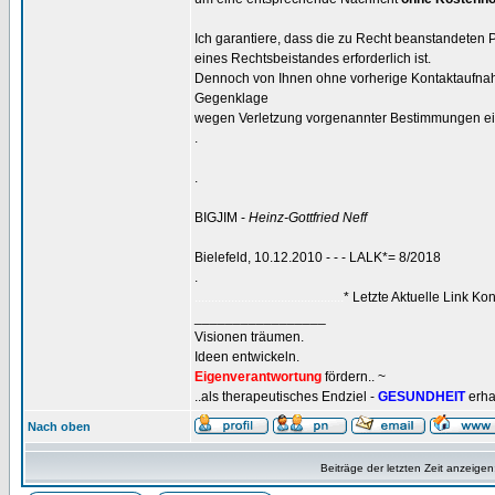
Ich garantiere, dass die zu Recht beanstandeten 
eines Rechtsbeistandes erforderlich ist.
Dennoch von Ihnen ohne vorherige Kontaktaufnah
Gegenklage
wegen Verletzung vorgenannter Bestimmungen ei
.
.
BIGJIM -
Heinz-Gottfried Neff
Bielefeld, 10.12.2010 - - - LALK*= 8/2018
.
.............................................
* Letzte Aktuelle Link Kon
_________________
Visionen träumen.
Ideen entwickeln.
Eigenverantwortung
fördern.. ~
..als therapeutisches Endziel -
GESUNDHEIT
erha
Nach oben
Beiträge der letzten Zeit anzeigen