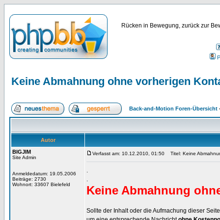
Rücken in Bewegung, zurück zur Bew
P
Keine Abmahnung ohne vorherigen Kont
Back-and-Motion Foren-Übersicht
Autor
BIGJIM
Verfasst am: 10.12.2010, 01:50
Titel: Keine Abmahnun
Site Admin
.
Anmeldedatum: 19.05.2006
.
Beiträge: 2730
Wohnort: 33607 Bielefeld
Keine Abmahnung ohne 
Sollte der Inhalt oder die Aufmachung dieser Seit
um eine entsprechende Nachricht
ohne Kostenno