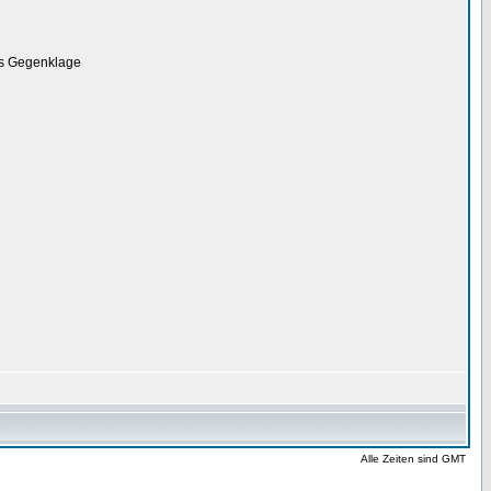
g
ls Gegenklage
Alle Zeiten sind GMT