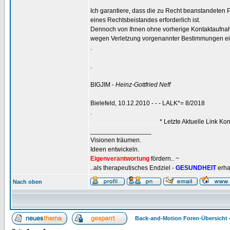
Ich garantiere, dass die zu Recht beanstandeten 
eines Rechtsbeistandes erforderlich ist.
Dennoch von Ihnen ohne vorherige Kontaktaufna
wegen Verletzung vorgenannter Bestimmungen ei
.
.
BIGJIM -
Heinz-Gottfried Neff
Bielefeld, 10.12.2010 - - - LALK*= 8/2018
.
.............................................
* Letzte Aktuelle Link Kon
_________________
Visionen träumen.
Ideen entwickeln.
Eigenverantwortung
fördern.. ~
..als therapeutisches Endziel -
GESUNDHEIT
erha
Nach oben
Back-and-Motion Foren-Übersicht