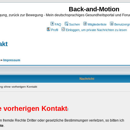
Back-and-Motion
ng, zurück zur Bewegung - Mein deutschsprachiges Gesundheitsportal und Forum 
FAQ
Suchen
Mitgliederliste
Benutzerg
Profil
Einloggen, um private Nachrichten zu lesen
akt
->
Impressum
Nachricht
g ohne vorherigen Kontakt
vorherigen Kontakt
!
en fremde Rechte Dritter oder gesetzliche Bestimmungen verletzen, so bitten ich
te
.