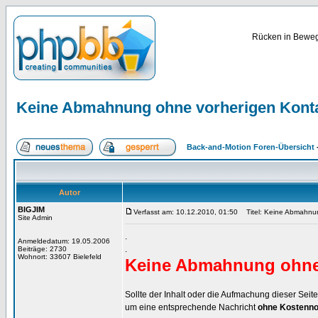
Rücken in Bewegu
Keine Abmahnung ohne vorherigen Kont
Back-and-Motion Foren-Übersicht
Autor
BIGJIM
Verfasst am: 10.12.2010, 01:50
Titel: Keine Abmahnun
Site Admin
.
Anmeldedatum: 19.05.2006
.
Beiträge: 2730
Wohnort: 33607 Bielefeld
Keine Abmahnung ohne 
Sollte der Inhalt oder die Aufmachung dieser Seit
um eine entsprechende Nachricht
ohne Kostenno