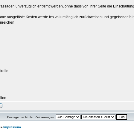
Passagen unverzüglich entfernt werden, ohne dass von Ihrer Seite die Einschaltun
hme ausgelöste Kosten werde ich vollumfänglich zurückweisen und gegebenenfal
nreichen.
trolle
lten.
Beiträge der letzten Zeit anzeigen:
->
Impressum