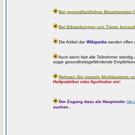
.
.
Bei gesundheitlichen Beschwerden f
.
.
Bei Erkrankungen von Tieren konsult
.
.
Die Artikel der
Wikipedia
werden offen u
.
.
Auch wenn fast alle Teilnehmer ständig 
sogar gesundheitsgefährdende Empfehlung
.
.
Nehmen Sie niemals Medikamente un
Heilpraktiker oder Apotheker ein
!
.
.
.
Der Zugang dazu als Hauptseite
:
http:
suchen
...
.
.
.
.
.