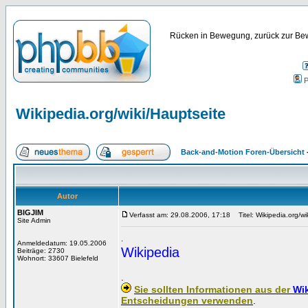
Rücken in Bewegung, zurück zur Bew
P
Wikipedia.org/wiki/Hauptseite
Back-and-Motion Foren-Übersicht
Autor
BIGJIM
Verfasst am: 29.08.2006, 17:18
Titel: Wikipedia.org/wi
Site Admin
.
Anmeldedatum: 19.05.2006
Wikipedia
Beiträge: 2730
Wohnort: 33607 Bielefeld
.
Sie sollten Informationen aus der
Wi
Entscheidungen verwenden
.