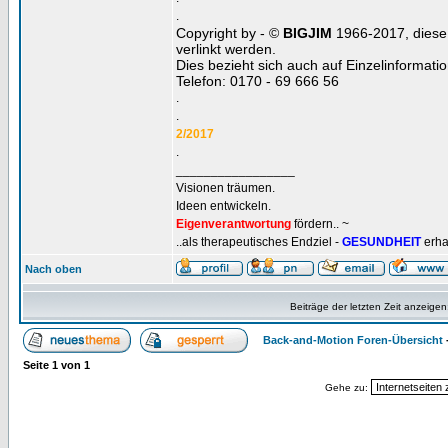
.
Copyright by - ©
BIGJIM
1966-2017, diese 
verlinkt werden.
Dies bezieht sich auch auf Einzelinformat
Telefon: 0170 - 69 666 56
.
.
2/2017
.
_________________
Visionen träumen.
Ideen entwickeln.
Eigenverantwortung
fördern.. ~
..als therapeutisches Endziel -
GESUNDHEIT
erha
Nach oben
Beiträge der letzten Zeit anzeigen
Back-and-Motion Foren-Übersicht
Seite
1
von
1
Gehe zu: