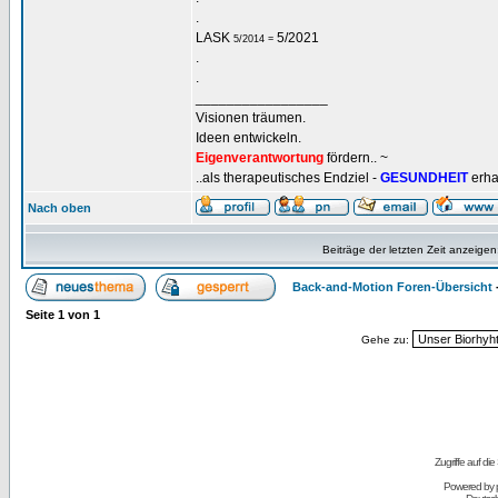
.
LASK
5/2021
5/2014 =
.
.
_________________
Visionen träumen.
Ideen entwickeln.
Eigenverantwortung
fördern.. ~
..als therapeutisches Endziel -
GESUNDHEIT
erha
Nach oben
Beiträge der letzten Zeit anzeigen
Back-and-Motion Foren-Übersicht
Seite
1
von
1
Gehe zu:
Zugriffe auf d
Powered by