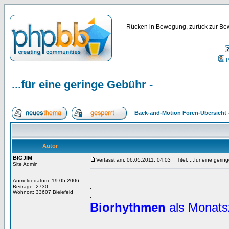
Rücken in Bewegung, zurück zur Bew
P
...für eine geringe Gebühr -
Back-and-Motion Foren-Übersicht
Autor
BIGJIM
Verfasst am: 06.05.2011, 04:03
Titel: ...für eine gerin
Site Admin
.
Anmeldedatum: 19.05.2006
.
Beiträge: 2730
Wohnort: 33607 Bielefeld
.
Biorhythmen
als Monats
.
.