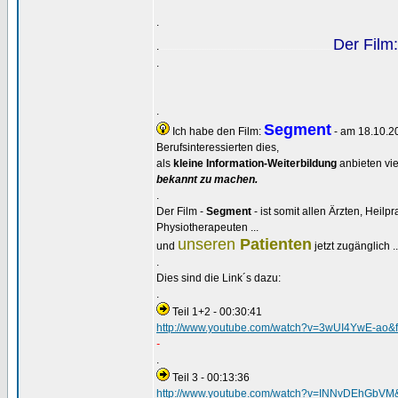
.
Der Film:
.
..................................................................................................
.
.
Segment
Ich habe den Film:
- am 18.10.2
Berufsinteressierten dies,
als
kleine Information-Weiterbildung
anbieten vie
bekannt zu machen.
.
Der Film -
Segment
- ist somit allen Ärzten, Heilpr
Physiotherapeuten ...
unseren
Patienten
und
jetzt zugänglich 
.
Dies sind die Link´s dazu:
.
Teil 1+2 - 00:30:41
http://www.youtube.com/watch?v=3wUI4YwE-ao&f
-
.
Teil 3 - 00:13:36
http://www.youtube.com/watch?v=INNvDEhGbVM&