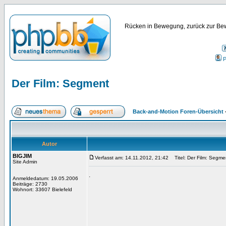
Rücken in Bewegung, zurück zur Bew
P
Der Film: Segment
Back-and-Motion Foren-Übersicht
Autor
BIGJIM
Verfasst am: 14.11.2012, 21:42
Titel: Der Film: Segme
Site Admin
.
Anmeldedatum: 19.05.2006
Beiträge: 2730
Wohnort: 33607 Bielefeld