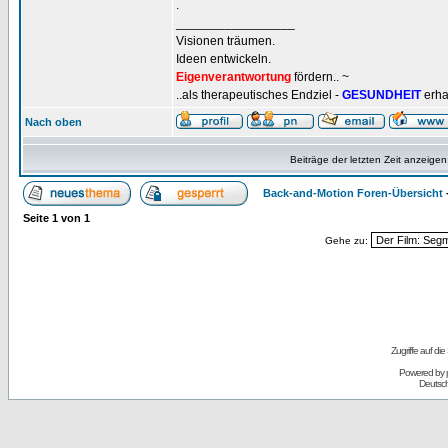
.
_________________
Visionen träumen.
Ideen entwickeln.
Eigenverantwortung
fördern.. ~
..als therapeutisches Endziel -
GESUNDHEIT
erha
Nach oben
Beiträge der letzten Zeit anzeigen
Back-and-Motion Foren-Übersicht
Seite
1
von
1
Gehe zu:
Zugriffe auf d
Powered by
Deutsc