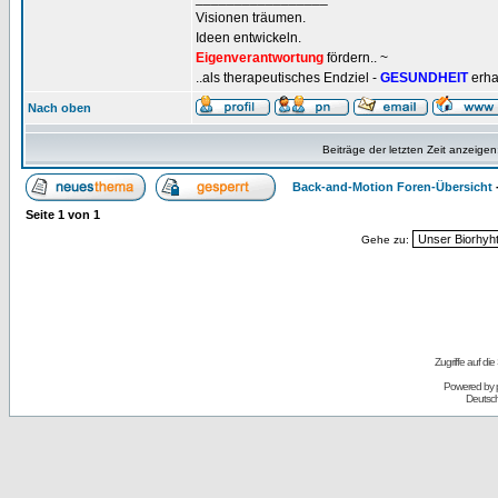
Visionen träumen.
Ideen entwickeln.
Eigenverantwortung
fördern.. ~
..als therapeutisches Endziel -
GESUNDHEIT
erha
Nach oben
Beiträge der letzten Zeit anzeigen
Back-and-Motion Foren-Übersicht
Seite
1
von
1
Gehe zu:
Zugriffe auf d
Powered by
Deutsc