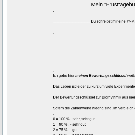
Mein "Frusttageb
...............................................................
.
.
Du schreibst mir eine @-M
...............................................................
.
.
.
.
Ich gebe hier
meinen Bewertungsschlüssel
weite
.
Das Leben ist leider zu kurz um viele Experiment
.
Der Bewertungsschlüssel zur Biorhythmik aus
mei
.
Sofern die Zahlenwerte niedrig sind, im Vergleich d
.
0 = 100 % - sehr, sehr gut
1 = 90 %.. - sehr gut
2 = 75 %.. - gut