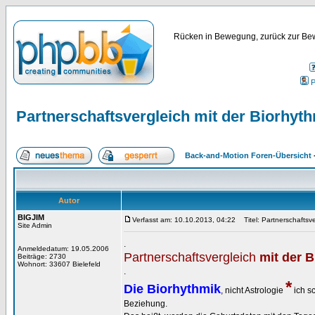
Rücken in Bewegung, zurück zur Bew
P
Partnerschaftsvergleich mit der Biorhyth
Back-and-Motion Foren-Übersicht
Autor
BIGJIM
Verfasst am: 10.10.2013, 04:22
Titel: Partnerschaftsve
Site Admin
.
Anmeldedatum: 19.05.2006
Partnerschaftsvergleich
mit der B
Beiträge: 2730
Wohnort: 33607 Bielefeld
.
*
Die Biorhythmik
, nicht Astrologie
ich s
Beziehung.