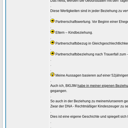
Das heißt, werden die Geburtsdaten mit den Tages
.
Diese Wertigkeiten sind in jeder Beziehung zu ver
.
Partnerschaftswertung. Vor Beginn einer Eheg
.
Eltern – Kindbeziehung.
.
Partnerschaftsbezug in Gleichgeschlechtlichkei
.
Partnerschaftsbeziehung nach Trauerfall zum - -
.
.
.
Meine Aussagen basieren auf einer 52jährige
.
Auch ich, BIGJIM
habe in meiner eigenen Beziehu
gegangen.
.
So auch in der Beziehung zu meinem/unserem ge
Zwar der DNA - Rechtmäßiger Kindeszeuger zu sein
.
Dies ist eine eigene Geschichte und spiegelt sich 
.
.