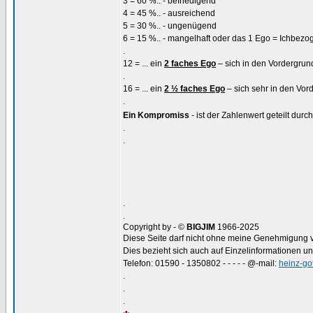
3 = 60 %.. - befriedigend
4 = 45 %.. - ausreichend
5 = 30 %.. - ungenügend
6 = 15 %.. - mangelhaft oder das 1 Ego = Ichbezo
.
12 = ... ein
2 faches Ego
– sich in den Vordergrund
.
16 = ... ein
2 ½ faches Ego
– sich sehr in den Vor
.
Ein Kompromiss
- ist der Zahlenwert geteilt durc
.
.
.
.
Copyright by - ©
BIGJIM
1966-2025
Diese Seite darf nicht ohne meine Genehmigung ver
Dies bezieht sich auch auf Einzelinformationen u
Telefon: 01590 - 1350802 - - - - - @-mail:
heinz-go
.
.
.