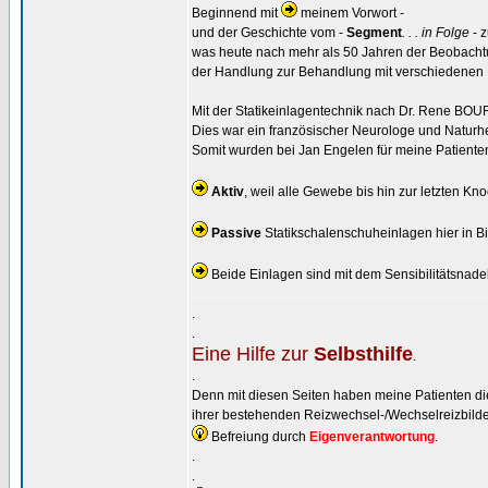
Beginnend mit
meinem Vorwort -
und der Geschichte vom -
Segment
. . . in Folge
- z
was heute nach mehr als 50 Jahren der Beobacht
der Handlung zur Behandlung mit verschiedenen 
Mit der Statikeinlagentechnik nach Dr. Rene BO
Dies war ein französischer Neurologe und Naturhei
Somit wurden bei Jan Engelen für meine Patienten 
Aktiv
, weil alle Gewebe bis hin zur letzten Kno
Passive
Statikschalenschuheinlagen hier in Bi
Beide Einlagen sind mit dem Sensibilitätsna
........................................................................................................................................
.
.
Eine Hilfe zur
Selbsthilfe
.
.
Denn mit diesen Seiten haben meine Patienten die M
ihrer bestehenden Reizwechsel-/Wechselreizbilder
Befreiung durch
Eigenverantwortung
.
.
.