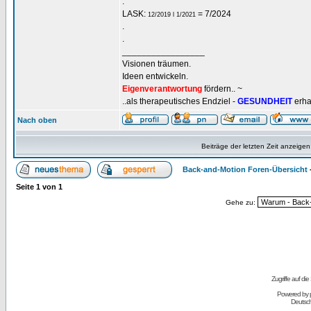
.
LASK:
= 7/2024
12/2019 l 1/2021
.
.
_________________
Visionen träumen.
Ideen entwickeln.
Eigenverantwortung
fördern.. ~
..als therapeutisches Endziel -
GESUNDHEIT
erha
Nach oben
Beiträge der letzten Zeit anzeigen
Back-and-Motion Foren-Übersicht
Seite
1
von
1
Gehe zu:
Zugriffe auf d
Powered by
Deutsc