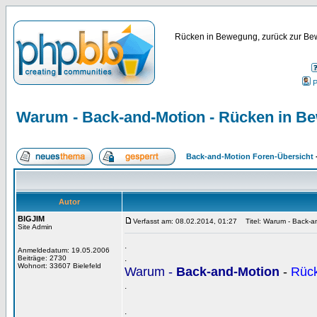
Rücken in Bewegung, zurück zur Bew
P
Warum - Back-and-Motion - Rücken in Bew
Back-and-Motion Foren-Übersicht
Autor
BIGJIM
Verfasst am: 08.02.2014, 01:27
Titel: Warum - Back-an
Site Admin
.
Anmeldedatum: 19.05.2006
.
Beiträge: 2730
Wohnort: 33607 Bielefeld
Warum -
Back-and-Motion
-
Rück
.
.