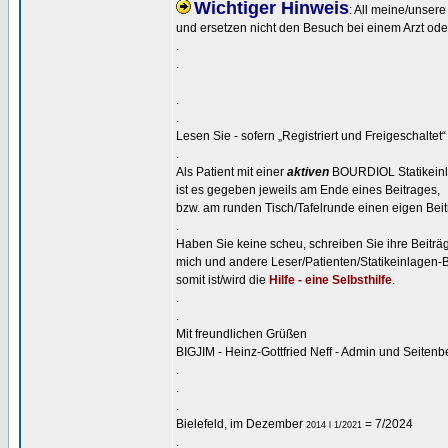
Wichtiger Hinweis
: All meine/unsere
und ersetzen nicht den Besuch bei einem Arzt oder
.
.
.
.
Lesen Sie - sofern „Registriert und Freigeschaltet
.
Als Patient mit einer
aktiven
BOURDIOL Statikein
ist es gegeben jeweils am Ende eines Beitrages,
bzw. am runden Tisch/Tafelrunde einen eigen Beit
.
Haben Sie keine scheu, schreiben Sie ihre Beiträge,
mich und andere Leser/Patienten/Statikeinlagen-Ben
somit ist/wird die
Hilfe - eine Selbsthilfe
.
.
.
Mit freundlichen Grüßen
BIGJIM - Heinz-Gottfried Neff - Admin und Seiten
.
.
.
Bielefeld, im Dezember
= 7/2024
2014 l 1/2021
.