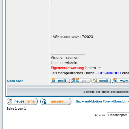
.
.
LASK
7/2023
6/2019 l 8/2022 =
.
.
_________________
Visionen träumen.
Ideen entwickeln.
Eigenverantwortung
fördern.. ~
..als therapeutisches Endziel -
GESUNDHEIT
erha
Nach oben
Beiträge der letzten Zeit anzeigen
Back-and-Motion Foren-Übersicht
Seite
1
von
1
Gehe zu: