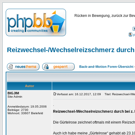
Rücken in Bewegung, zurück zur Bew
P
Reizwechsel-/Wechselreizschmerz durch b
Back-and-Motion Foren-Übersicht
Autor
BIGJIM
Verfasst am: 16.12.2017, 12:09
Titel: Reizwechsel-/We
Site Admin
.
Anmeldedatum: 19.05.2006
Beiträge: 2730
Reizwechsel-/Wechselreizschmerz durch bei z.
Wohnort: 33607 Bielefeld
Die Gürtelrose zeichnet oftmals mit einem Reizsc
Auch ich habe meine „Gürtelrose“ gehabt ab 23.10.201