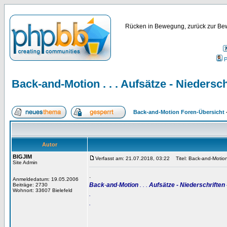
Rücken in Bewegung, zurück zur Bew
P
Back-and-Motion . . . Aufsätze - Niedersch
Back-and-Motion Foren-Übersicht
Autor
BIGJIM
Verfasst am: 21.07.2018, 03:22
Titel: Back-and-Motion .
Site Admin
.
Anmeldedatum: 19.05.2006
Back
-
and
-
Motion
. . .
Aufsätze - Niederschriften 
Beiträge: 2730
Wohnort: 33607 Bielefeld
.
.