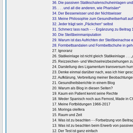
36. Die passiven Statikschalenschuheinlagen und i
35. . . . und all die anderen, wie Pharisäer*
34. Der Besserwisser und der Nichtswisser
33. Meine Philosophie zum Gesundheitserhalt auf
32. Jeder trägt sein „Päckchen“ selbst
31. Schmerz lass nach - - - Ergänzung zu Beitrag 
30. Die Steißbeinmanipulation
29. Warum ist das Aufrichten der Steißbeinachse er
28. Formbettsandalen und Formbettschuhe in geheim
27. Ignoranz
26. Statikeinlage ist nicht gleich Statikeinlage . . . „d
25. Reizzeichen- und Wechselreizbeziehungen 
24. Darstellung des Ligamentum transversum hum
23. Denke einmal darüber nach, was ich hier gesc
22. Aufklärung, Verbreitung meiner Beobachtunge
21. Gesundheitsberichte in einem Blog
20. Warum als Blog in diesen Seiten?
19. Kaum ein Patient kennt seine Rechte
18. Weder Spanisch noch aus Fernost, Made in 
17. Meine Fortbildungen 1966-2017
16. Moringa oleifera
15. Raum und Zeit
14. Was ist zu beachten - - Fortsetzung von Beitra
13. Was ist zu beachten beim Erwerb von passive
12. Der Test ist ganz einfach