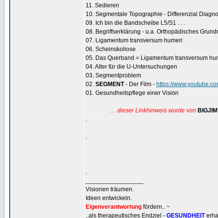
11. Sedieren
10. Segmentale Topographie - Differenzial Diagno
09. Ich bin die Bandscheibe L5/S1 . . .
08. Begriffserklärung - u.a. Orthopädisches Grun
07. Ligamentum transversum humeri
06. Scheinskoliose
05. Das Querband = Ligamentum transversum hu
04. Alter für die U-Untersuchungen
03. Segmentproblem
02.
SEGMENT
- Der Film -
https://www.youtube.
01. Gesundheitspflege einer Vision
. . . dieser Linkhinweis wurde von
BIGJIM
......................
.
.
.
_________________
Visionen träumen.
Ideen entwickeln.
Eigenverantwortung
fördern.. ~
..als therapeutisches Endziel -
GESUNDHEIT
erha