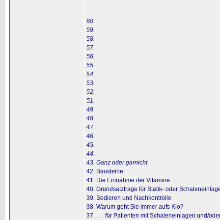
.
.
60.
59.
58.
57.
56.
55.
54.
53.
52.
51.
49.
48.
47.
46.
45.
44.
43. Ganz oder garnicht
42. Bausteine
41. Die Einnahme der Vitamine
40. Grundsatzfrage für Statik- oder Schaleneinl
39. Sedieren und Nachkontrolle
38. Warum geht Sie immer aufs Klo?
37. . . . für Patienten mit Schaleneinlagen und/ode