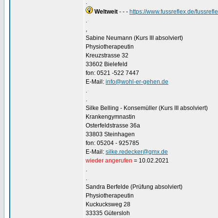
.
Weltweit
- - -
https://www.fussreflex.de/fussrefl
.
,
Sabine Neumann (Kurs III absolviert)
Physiotherapeutin
Kreuzstrasse 32
33602 Bielefeld
fon: 0521 -522 7447
E-Mail:
info@wohl-er-gehen.de
.
.
Silke Belling - Konsemüller (Kurs III absolviert)
Krankengymnastin
Osterfeldstrasse 36a
33803 Steinhagen
fon: 05204 - 925785
E-Mail:
silke.redecker@gmx.de
wieder angerufen
= 10.02.2021
.
.
Sandra Berfelde (Prüfung absolviert)
Physiotherapeutin
Kuckucksweg 28
33335 Gütersloh