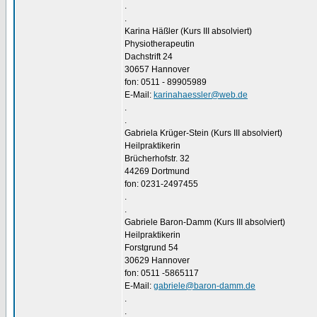
.
.
Karina Häßler (Kurs III absolviert)
Physiotherapeutin
Dachstrift 24
30657 Hannover
fon: 0511 - 89905989
E-Mail:
karinahaessler@web.de
.
.
Gabriela Krüger-Stein (Kurs III absolviert)
Heilpraktikerin
Brücherhofstr. 32
44269 Dortmund
fon: 0231-2497455
.
.
Gabriele Baron-Damm (Kurs III absolviert)
Heilpraktikerin
Forstgrund 54
30629 Hannover
fon: 0511 -5865117
E-Mail:
gabriele@baron-damm.de
.
.