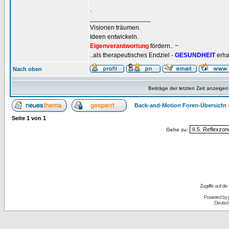
.
_________________
Visionen träumen.
Ideen entwickeln.
Eigenverantwortung
fördern.. ~
..als therapeutisches Endziel -
GESUNDHEIT
erha
Nach oben
Beiträge der letzten Zeit anzeigen
Back-and-Motion Foren-Übersicht
Seite
1
von
1
Gehe zu:
Zugriffe auf d
Powered by
Deutsc