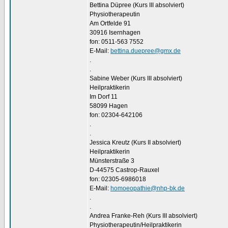
Bettina Düpree (Kurs III absolviert)
Physiotherapeutin
Am Ortfelde 91
30916 Isernhagen
fon: 0511-563 7552
E-Mail:
bettina.duepree@gmx.de
.
.
Sabine Weber (Kurs III absolviert)
Heilpraktikerin
Im Dorf 11
58099 Hagen
fon: 02304-642106
.
.
Jessica Kreutz (Kurs II absolviert)
Heilpraktikerin
Münsterstraße 3
D-44575 Castrop-Rauxel
fon: 02305-6986018
E-Mail:
homoeopathie@nhp-bk.de
.
.
Andrea Franke-Reh (Kurs III absolviert)
Physiotherapeutin/Heilpraktikerin