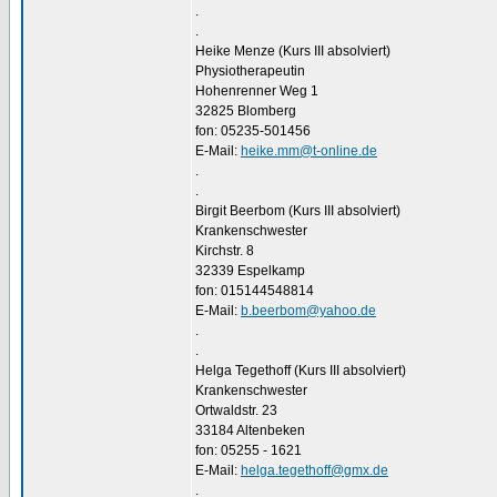
.
.
Heike Menze (Kurs III absolviert)
Physiotherapeutin
Hohenrenner Weg 1
32825 Blomberg
fon: 05235-501456
E-Mail:
heike.mm@t-online.de
.
.
Birgit Beerbom (Kurs III absolviert)
Krankenschwester
Kirchstr. 8
32339 Espelkamp
fon: 015144548814
E-Mail:
b.beerbom@yahoo.de
.
.
Helga Tegethoff (Kurs III absolviert)
Krankenschwester
Ortwaldstr. 23
33184 Altenbeken
fon: 05255 - 1621
E-Mail:
helga.tegethoff@gmx.de
.