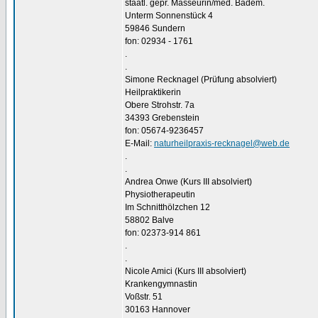
staatl. gepr. Masseurin/med. Badem.
Unterm Sonnenstück 4
59846 Sundern
fon: 02934 - 1761
.
.
Simone Recknagel (Prüfung absolviert)
Heilpraktikerin
Obere Strohstr. 7a
34393 Grebenstein
fon: 05674-9236457
E-Mail:
naturheilpraxis-recknagel@web.de
.
.
Andrea Onwe (Kurs III absolviert)
Physiotherapeutin
Im Schnitthölzchen 12
58802 Balve
fon: 02373-914 861
.
.
Nicole Amici (Kurs III absolviert)
Krankengymnastin
Voßstr. 51
30163 Hannover