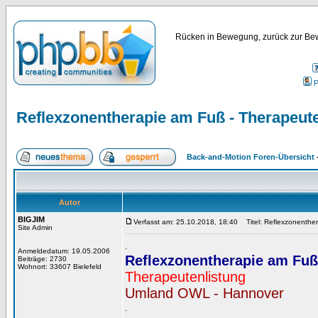
Rücken in Bewegung, zurück zur Bew
P
Reflexzonentherapie am Fuß - Therapeute
Back-and-Motion Foren-Übersicht
Autor
BIGJIM
Verfasst am: 25.10.2018, 18:40
Titel: Reflexzonenther
Site Admin
.
Anmeldedatum: 19.05.2006
Reflexzonentherapie am Fuß
Beiträge: 2730
Wohnort: 33607 Bielefeld
Therapeutenlistung
Umland OWL - Hannover
.