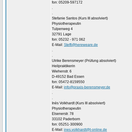
fon: 05209-597172
.
.
Stefanie Santos (Kurs III absolviert)
Physiotherapeutin
Tulpenweg 4
32791 Lage
fon: 05232 - 971 062
E-Mail:
Steffi@hereweare.de
.
.
Ulrike Berensmeyer (Prüfung absolviert)
Heilpraktikerin
Wiehenstr. 6
D-49152 Bad Essen
fon: 05472-8159550
E-Mail:
info@praxis-berensmeyer.de
.
.
Inès Volkhardt (Kurs III absolviert)
Physiotherapeutin
Elsenerstr. 78
33102 Paderborn
fon: 05251-300900
E-Mail:
ines.volkhardt@t-online.de