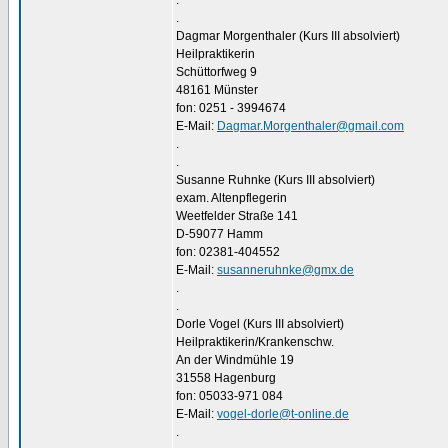
.
.
Dagmar Morgenthaler (Kurs III absolviert)
Heilpraktikerin
Schüttorfweg 9
48161 Münster
fon: 0251 - 3994674
E-Mail:
Dagmar.Morgenthaler@gmail.com
.
.
Susanne Ruhnke (Kurs III absolviert)
exam. Altenpflegerin
Weetfelder Straße 141
D-59077 Hamm
fon: 02381-404552
E-Mail:
susanneruhnke@gmx.de
.
.
Dorle Vogel (Kurs III absolviert)
Heilpraktikerin/Krankenschw.
An der Windmühle 19
31558 Hagenburg
fon: 05033-971 084
E-Mail:
vogel-dorle@t-online.de
.