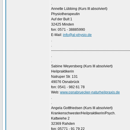
.
Annette Lübbing (Kurs III absolviert)
Physiotherapeutin
Auf der Bult 1
32425 Minden
fon: 0571 - 38885990
E-Mail:
info@al-physio.de
.
.
--------------------------------------------------------------------
.
.
Sabine Weyersberg (Kurs III absolviert)
Heilpraktikerin
Natruper Str. 131
49076 Osnabrück
fon: 0541 - 982 61 78
Web:
www.osnabruecker-naturheilpraxis.de
.
.
Angela Gottfriedsen (Kurs III absolviert)
Krankenschwester/Heilpraktikerin/Psych.
Kattwiehe 2
32369 Rahden
fon: 05771 - 91 79 22