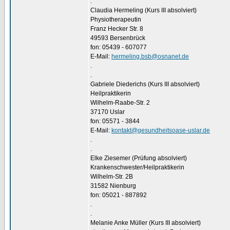
.
Claudia Hermeling (Kurs III absolviert)
Physiotherapeutin
Franz Hecker Str. 8
49593 Bersenbrück
fon: 05439 - 607077
E-Mail:
hermeling.bsb@osnanet.de
.
.
Gabriele Diederichs (Kurs III absolviert)
Heilpraktikerin
Wilhelm-Raabe-Str. 2
37170 Uslar
fon: 05571 - 3844
E-Mail:
kontakt@gesundheitsoase-uslar.de
.
.
Elke Ziesemer (Prüfung absolviert)
Krankenschwester/Heilpraktikerin
Wilhelm-Str. 2B
31582 Nienburg
fon: 05021 - 887892
.
.
Melanie Anke Müller (Kurs III absolviert)