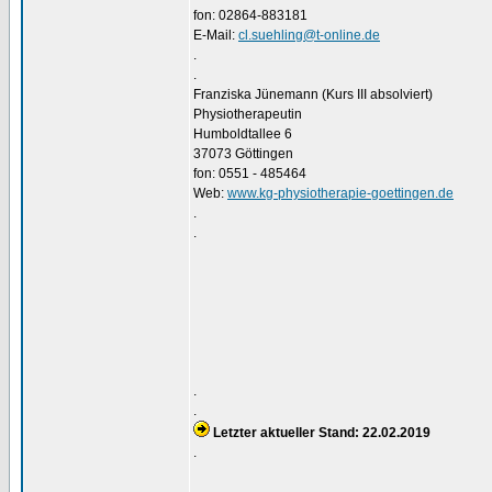
fon: 02864-883181
E-Mail:
cl.suehling@t-online.de
.
.
Franziska Jünemann (Kurs III absolviert)
Physiotherapeutin
Humboldtallee 6
37073 Göttingen
fon: 0551 - 485464
Web:
www.kg-physiotherapie-goettingen.de
.
.
.
.
Letzter aktueller Stand: 22.02.2019
.