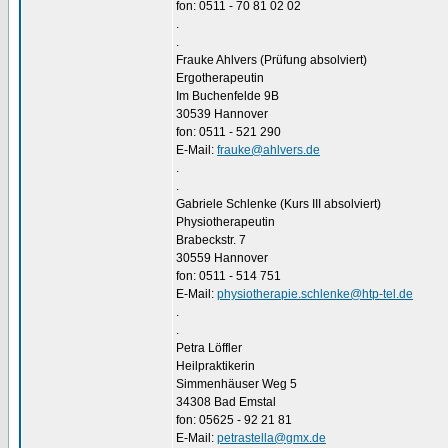
fon: 0511 - 70 81 02 02
.
.
Frauke Ahlvers (Prüfung absolviert)
Ergotherapeutin
Im Buchenfelde 9B
30539 Hannover
fon: 0511 - 521 290
E-Mail:
frauke@ahlvers.de
.
.
Gabriele Schlenke (Kurs III absolviert)
Physiotherapeutin
Brabeckstr. 7
30559 Hannover
fon: 0511 - 514 751
E-Mail:
physiotherapie.schlenke@htp-tel.de
.
.
Petra Löffler
Heilpraktikerin
Simmenhäuser Weg 5
34308 Bad Emstal
fon: 05625 - 92 21 81
E-Mail:
petrastella@gmx.de