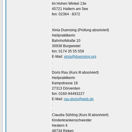
Im Hohen Winkel 13e
45721 Haltern am See
fon: 02364 - 8372
.
.
Xinia Duensing (Prüfung absolviert)
Heilpraktikerin
Bahnhofstraße 10
30938 Burgwedel
fon: 0174 35 55 559
E-Mail:
xinia@duensing.org
.
.
Doris Rau (Kurs III absolviert)
Heilpraktikerin
Kampstrasse 18
27313 Dörverden
fon: 0160-94493227
E-Mail:
rau-doris@web.de
.
.
Claudia Sühling (Kurs III absolviert)
Kinderkrankenschwester
Hestern 4
48734 Reken