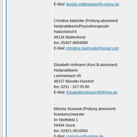
E-Mail:
familie.gottfriedsen@t-online.de
.
.
Christine Maihöfer (Prüfung absolviert)
Heilpraktikerin/Physiotherapeutin
Habichtshof 6
49134 Wallenhorst
fon: 05407-8094088
E-Mail:
christine.maihoefer@gmail.com
.
.
Elisabeth Hofmann (Kurs III absolviert)
Heilpraktikerin
Lammerbach 45
48157 Münster-Handorf
fon: 0251 - 327 05 80
E-Mail:
ElisabethHofmann48@gmx.de
.
.
Mariola Slusarek (Prüfung absolviert)
Krankenschwester
Im Stieftsfeld 1
59494 Soest
fon: 02921-3610054
E-Mail:
mariola-s@t-online.de