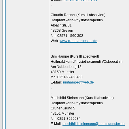
.
.
Claudia Rösner (Kurs III absolviert)
Heilpraktikerin/Physiotherapeutin
Albachtstr. 31
48268 Greven
fon: 02571 - 560 302
Web:
www.claudia-roesner.de
.
.
Sim Hampe (Kurs III absolviert)
Heilpraktikerin/Physiotherapeutin/Osteopathin
Am Nubbenberg 18
48159 Münster
fon: 0251-92458460
E-Mail:
simhampe@web.de
.
.
Mechthild Steinmann (Kurs III absolviert)
Heilpraktikerin/Physiotherapeutin
Grüner Grund 5
48151 Münster
fon: 0251-3929534
E-Mail:
mechthild.steinmann@hnc-muenster.de