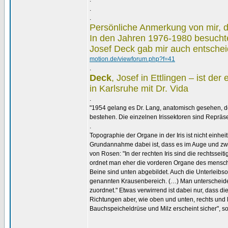
.
.
Persönliche Anmerkung von mir, 
In den Jahren 1976-1980 besuchte 
Josef Deck gab mir auch entschei
motion.de/viewforum.php?f=41
.
Deck
, Josef in Ettlingen – ist de
in Karlsruhe mit Dr. Vida
.
"1954 gelang es Dr. Lang, anatomisch gesehen, de
bestehen. Die einzelnen Irissektoren sind Reprä
.
Topographie der Organe in der Iris ist nicht einheit
Grundannahme dabei ist, dass es im Auge und zwar
von Rosen: "In der rechten Iris sind die rechtsseit
ordnet man eher die vorderen Organe des menschli
Beine sind unten abgebildet. Auch die Unterleibs
genannten Krausenbereich. (…) Man unterscheid
zuordnet." Etwas verwirrend ist dabei nur, dass d
Richtungen aber, wie oben und unten, rechts und 
Bauchspeicheldrüse und Milz erscheint sicher", so
.