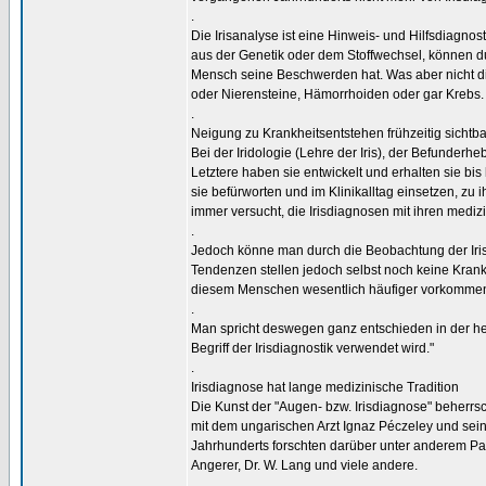
.
Die Irisanalyse ist eine Hinweis- und Hilfsdiagno
aus der Genetik oder dem Stoffwechsel, können d
Mensch seine Beschwerden hat. Was aber nicht di
oder Nierensteine, Hämorrhoiden oder gar Krebs.
.
Neigung zu Krankheitsentstehen frühzeitig sichtba
Bei der Iridologie (Lehre der Iris), der Befunderh
Letztere haben sie entwickelt und erhalten sie bi
sie befürworten und im Klinikalltag einsetzen, zu 
immer versucht, die Irisdiagnosen mit ihren medizi
.
Jedoch könne man durch die Beobachtung der Iri
Tendenzen stellen jedoch selbst noch keine Krankh
diesem Menschen wesentlich häufiger vorkommen w
.
Man spricht deswegen ganz entschieden in der he
Begriff der Irisdiagnostik verwendet wird."
.
Irisdiagnose hat lange medizinische Tradition
Die Kunst der "Augen- bzw. Irisdiagnose" beherrs
mit dem ungarischen Arzt Ignaz Péczeley und sei
Jahrhunderts forschten darüber unter anderem Pa
Angerer, Dr. W. Lang und viele andere.
.