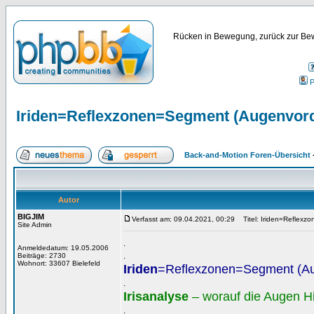
Rücken in Bewegung, zurück zur Bew
P
Iriden=Reflexzonen=Segment (Augenvor
Back-and-Motion Foren-Übersicht
Autor
BIGJIM
Verfasst am: 09.04.2021, 00:29
Titel: Iriden=Reflexz
Site Admin
.
Anmeldedatum: 19.05.2006
.
Beiträge: 2730
Wohnort: 33607 Bielefeld
Iriden
=Reflexzonen=Segment (A
.
Irisanalyse
– worauf die Augen H
.