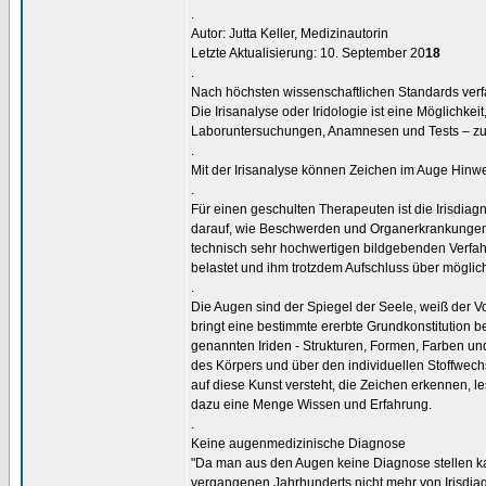
.
Autor: Jutta Keller, Medizinautorin
Letzte Aktualisierung: 10. September 20
18
.
Nach höchsten wissenschaftlichen Standards verf
Die Irisanalyse oder Iridologie ist eine Möglichk
Laboruntersuchungen, Anamnesen und Tests – zu 
.
Mit der Irisanalyse können Zeichen im Auge Hinw
.
Für einen geschulten Therapeuten ist die Irisdiag
darauf, wie Beschwerden und Organerkrankungen 
technisch sehr hochwertigen bildgebenden Verfahre
belastet und ihm trotzdem Aufschluss über mögli
.
Die Augen sind der Spiegel der Seele, weiß der 
bringt eine bestimmte ererbte Grundkonstitution b
genannten Iriden - Strukturen, Formen, Farben 
des Körpers und über den individuellen Stoffwech
auf diese Kunst versteht, die Zeichen erkennen, 
dazu eine Menge Wissen und Erfahrung.
.
Keine augenmedizinische Diagnose
"Da man aus den Augen keine Diagnose stellen ka
vergangenen Jahrhunderts nicht mehr von Irisdiag