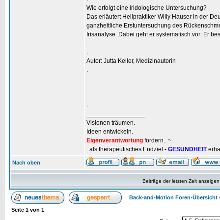
Wie erfolgt eine iridologische Untersuchung?
Das erläutert Heilpraktiker Willy Hauser in der Deu
ganzheitliche Erstuntersuchung des Rückenschmer
Irisanalyse. Dabei geht er systematisch vor: Er bes
.
.
Autor: Jutta Keller, Medizinautorin
.
.
_________________
Visionen träumen.
Ideen entwickeln.
Eigenverantwortung
fördern.. ~
..als therapeutisches Endziel -
GESUNDHEIT
erha
Nach oben
Beiträge der letzten Zeit anzeigen
Back-and-Motion Foren-Übersicht
Seite
1
von
1