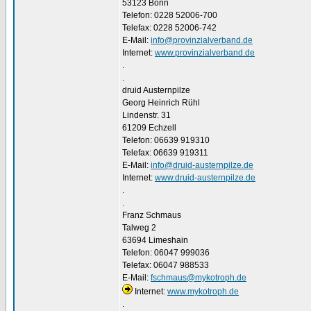
53123 Bonn
Telefon: 0228 52006-700
Telefax: 0228 52006-742
E-Mail:
info@provinzialverband.de
Internet:
www.provinzialverband.de
.
.
druid Austernpilze
Georg Heinrich Rühl
Lindenstr. 31
61209 Echzell
Telefon: 06639 919310
Telefax: 06639 919311
E-Mail:
info@druid-austernpilze.de
Internet:
www.druid-austernpilze.de
.
.
Franz Schmaus
Talweg 2
63694 Limeshain
Telefon: 06047 999036
Telefax: 06047 988533
E-Mail:
fschmaus@mykotroph.de
Internet:
www.mykotroph.de
.