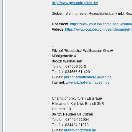
http://www.gesunde-pilze.de/
.
Stöbern Sie in unserer Rezeptdatenbank inkl. Re
.
Übersicht
:
https://www.youtube.com/user/Gesunde
Videos
:
https://www.youtube.com/user/GesundePi
.
.
.
Pilzhof Pilzsubstrat Wallhausen GmbH
Mühlgebreite 4
06528 Wallhausen
Telefon: 034656 61-3
Telefax: 034656 61-420
E-Mail:
pilzhof.schattenberg@web.de
Internet:
www.pilzhof-wallhausen.de
.
.
Champignonkulturen Elsteraue
Hilmar und Kai-Uwe Brandt GbR
Hauptstr. 13
06725 Reuden OT Ostrau
Telefon: 034424 21954
Telefax: 034424 21973
E-Mail:
brandt-gbr@web.de