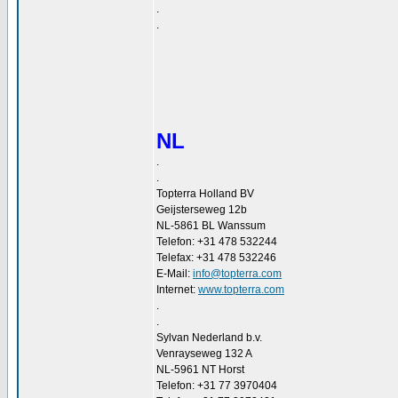
.
.
NL
.
.
Topterra Holland BV
Geijsterseweg 12b
NL-5861 BL Wanssum
Telefon: +31 478 532244
Telefax: +31 478 532246
E-Mail:
info@topterra.com
Internet:
www.topterra.com
.
.
Sylvan Nederland b.v.
Venrayseweg 132 A
NL-5961 NT Horst
Telefon: +31 77 3970404