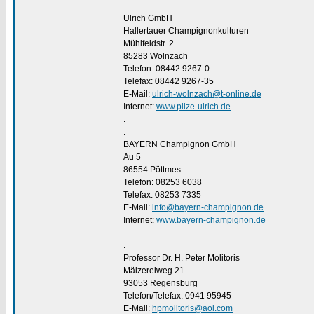
.
Ulrich GmbH
Hallertauer Champignonkulturen
Mühlfeldstr. 2
85283 Wolnzach
Telefon: 08442 9267-0
Telefax: 08442 9267-35
E-Mail:
ulrich-wolnzach@t-online.de
Internet:
www.pilze-ulrich.de
.
.
BAYERN Champignon GmbH
Au 5
86554 Pöttmes
Telefon: 08253 6038
Telefax: 08253 7335
E-Mail:
info@bayern-champignon.de
Internet:
www.bayern-champignon.de
.
.
Professor Dr. H. Peter Molitoris
Mälzereiweg 21
93053 Regensburg
Telefon/Telefax: 0941 95945
E-Mail:
hpmolitoris@aol.com