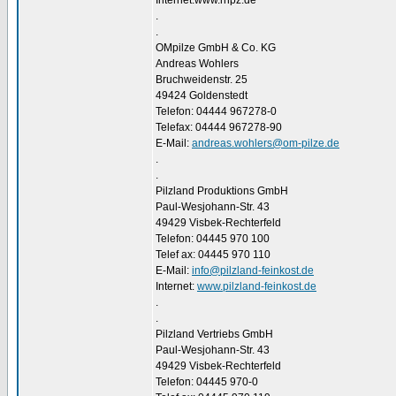
Internet:www.rhpz.de
.
.
OMpilze GmbH & Co. KG
Andreas Wohlers
Bruchweidenstr. 25
49424 Goldenstedt
Telefon: 04444 967278-0
Telefax: 04444 967278-90
E-Mail:
andreas.wohlers@om-pilze.de
.
.
Pilzland Produktions GmbH
Paul-Wesjohann-Str. 43
49429 Visbek-Rechterfeld
Telefon: 04445 970 100
Telef ax: 04445 970 110
E-Mail:
info@pilzland-feinkost.de
Internet:
www.pilzland-feinkost.de
.
.
Pilzland Vertriebs GmbH
Paul-Wesjohann-Str. 43
49429 Visbek-Rechterfeld
Telefon: 04445 970-0