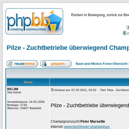
Rücken in Bewegung, zurück zur Bew
P
Pilze - Zuchtbetriebe überwiegend Cham
Back-and-Motion Foren-Übersicht
Autor
BIGJIM
Verfasst am: 07.05.2021, 03:02
Titel: Pilze - Zuchtbe
Site Admin
.
Anmeldedatum: 19.05.2006
Pilze - Zuchtbetriebe überwiege
Beiträge: 2730
Wohnort: 33607 Bielefeld
.
.
Champignonzucht
Peter Marseille
Internet:
www.leichlinger-champignon