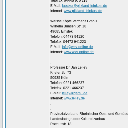
Telef ax: 04445 970 119
E-Mail:
luecker@pilzland-feinkost.de
Internet:
www.pilzland-feinkost.de
Weisse Köpfe Vertriebs GmbH
Wilhelm Bunsen Str. 18
49685 Emstek
Telefon: 04473 94120
Telefax: 04473 941223
E-Mail:
info@wkv-online.de
Internet:
www.wkv-online.de
.
.
Professor Dr. Jan Lelley
Krieler Str. 73
50935 Köln
Telefon: 0221 466237
Telefax: 0221 466237
E-Mail:
lelley@gamu.de
Internet:
www.lelley.de
.
.
Provinzialverband Rheinischer Obst- und Gemüse
Landesfachgruppe Kulturpilzanbau
Rochusstr. 18