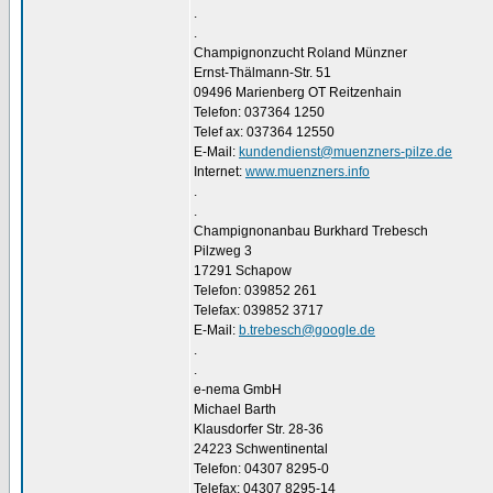
.
.
Champignonzucht Roland Münzner
Ernst-Thälmann-Str. 51
09496 Marienberg OT Reitzenhain
Telefon: 037364 1250
Telef ax: 037364 12550
E-Mail:
kundendienst@muenzners-pilze.de
Internet:
www.muenzners.info
.
.
Champignonanbau Burkhard Trebesch
Pilzweg 3
17291 Schapow
Telefon: 039852 261
Telefax: 039852 3717
E-Mail:
b.trebesch@google.de
.
.
e-nema GmbH
Michael Barth
Klausdorfer Str. 28-36
24223 Schwentinental
Telefon: 04307 8295-0
Telefax: 04307 8295-14