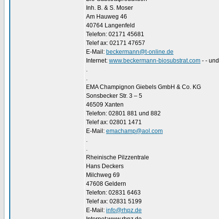
Inh. B. & S. Moser
Am Hauweg 46
40764 Langenfeld
Telefon: 02171 45681
Telef ax: 02171 47657
E-Mail:
beckermann@t-online.de
Internet:
www.beckermann-biosubstrat.com
- - und
.
.
EMA Champignon Giebels GmbH & Co. KG
Sonsbecker Str. 3 – 5
46509 Xanten
Telefon: 02801 881 und 882
Telef ax: 02801 1471
E-Mail:
emachamp@aol.com
.
.
Rheinische Pilzzentrale
Hans Deckers
Milchweg 69
47608 Geldern
Telefon: 02831 6463
Telef ax: 02831 5199
E-Mail:
info@rhpz.de