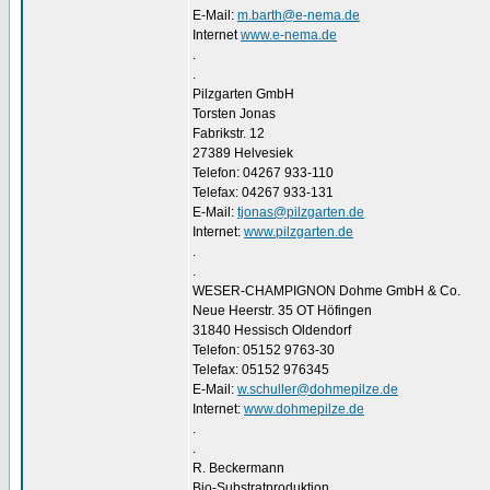
E-Mail:
m.barth@e-nema.de
Internet
www.e-nema.de
.
.
Pilzgarten GmbH
Torsten Jonas
Fabrikstr. 12
27389 Helvesiek
Telefon: 04267 933-110
Telefax: 04267 933-131
E-Mail:
tjonas@pilzgarten.de
Internet:
www.pilzgarten.de
.
.
WESER-CHAMPIGNON Dohme GmbH & Co.
Neue Heerstr. 35 OT Höfingen
31840 Hessisch Oldendorf
Telefon: 05152 9763-30
Telefax: 05152 976345
E-Mail:
w.schuller@dohmepilze.de
Internet:
www.dohmepilze.de
.
.
R. Beckermann
Bio-Substratproduktion