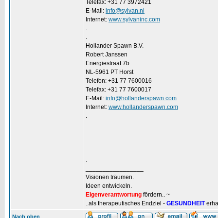
Telefax: +31 77 3972421
E-Mail:
info@sylvan.nl
Internet:
www.sylvaninc.com
.
.
Hollander Spawn B.V.
Robert Janssen
Energiestraat 7b
NL-5961 PT Horst
Telefon: +31 77 7600016
Telefax: +31 77 7600017
E-Mail:
info@hollanderspawn.com
Internet:
www.hollanderspawn.com
.
.
_________________
Visionen träumen.
Ideen entwickeln.
Eigenverantwortung
fördern.. ~
..als therapeutisches Endziel -
GESUNDHEIT
erha
Nach oben