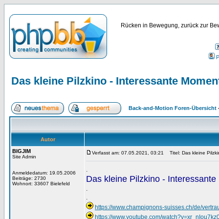
Rücken in Bewegung, zurück zur Bew
P
Das kleine Pilzkino - Interessante Momen
Back-and-Motion Foren-Übersicht
Autor
BIGJIM
Verfasst am: 07.05.2021, 03:21
Titel: Das kleine Pilzk
Site Admin
.
Anmeldedatum: 19.05.2006
Das kleine Pilzkino - Interessant
Beiträge: 2730
Wohnort: 33607 Bielefeld
.
.
https://www.champignons-suisses.ch/de/vertr
https://www.youtube.com/watch?v=xr_nIou7kz