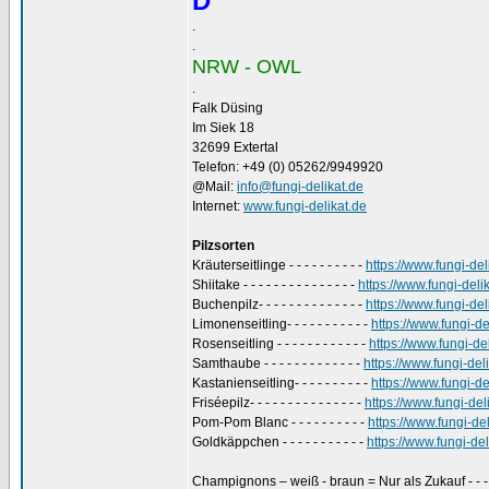
D
.
.
NRW - OWL
.
Falk Düsing
Im Siek 18
32699 Extertal
Telefon: +49 (0) 05262/9949920
@Mail:
info@fungi-delikat.de
Internet:
www.fungi-delikat.de
Pilzsorten
Kräuterseitlinge - - - - - - - - - -
https://www.fungi-de
Shiitake - - - - - - - - - - - - - - -
https://www.fungi-deli
Buchenpilz- - - - - - - - - - - - - -
https://www.fungi-del
Limonenseitling- - - - - - - - - - -
https://www.fungi-de
Rosenseitling - - - - - - - - - - - -
https://www.fungi-de
Samthaube - - - - - - - - - - - - -
https://www.fungi-de
Kastanienseitling- - - - - - - - - -
https://www.fungi-de
Friséepilz- - - - - - - - - - - - - - -
https://www.fungi-de
Pom-Pom Blanc - - - - - - - - - -
https://www.fungi-d
Goldkäppchen - - - - - - - - - - -
https://www.fungi-d
Champignons – weiß - braun = Nur als Zukauf - - 