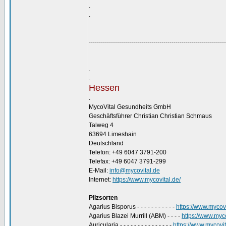
.
.
--------------------------------------------------------------------
.
.
Hessen
.
MycoVital Gesundheits GmbH
Geschäftsführer Christian Christian Schmaus
Talweg 4
63694 Limeshain
Deutschland
Telefon: +49 6047 3791-200
Telefax: +49 6047 3791-299
E-Mail:
info@mycovital.de
Internet:
https://www.mycovital.de/
Pilzsorten
Agarius Bisporus - - - - - - - - - - -
https://www.mycovi
Agarius Blazei Murrill (ABM) - - - -
https://www.myco
Auricularia - - - - - - - - - - - - - - -
https://www.mycovita