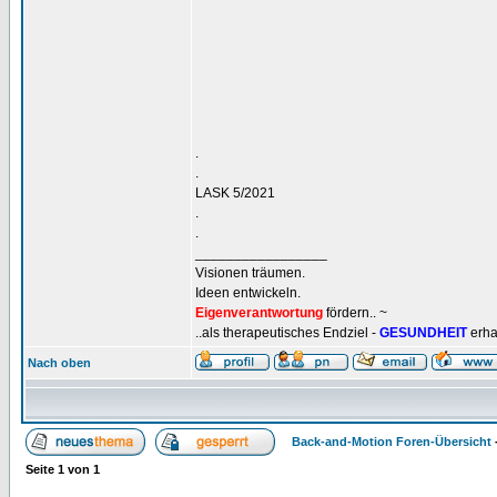
.
.
LASK 5/2021
.
.
_________________
Visionen träumen.
Ideen entwickeln.
Eigenverantwortung
fördern.. ~
..als therapeutisches Endziel -
GESUNDHEIT
erha
Nach oben
Back-and-Motion Foren-Übersicht
Seite
1
von
1