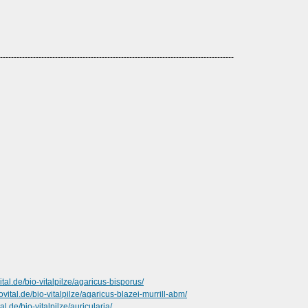
-------------------------------------------------------------------------------------
tal.de/bio-vitalpilze/agaricus-bisporus/
vital.de/bio-vitalpilze/agaricus-blazei-murrill-abm/
l.de/bio-vitalpilze/auricularia/