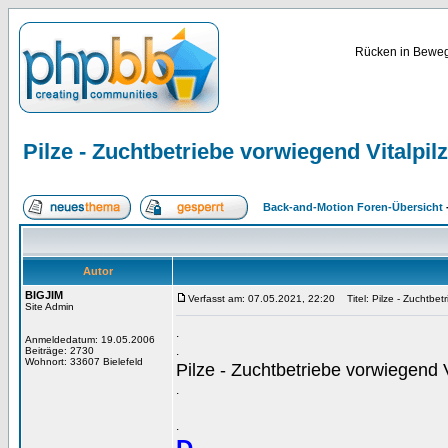
Rücken in Bewegu
Pilze - Zuchtbetriebe vorwiegend Vitalpil
Back-and-Motion Foren-Übersicht
Autor
BIGJIM
Verfasst am: 07.05.2021, 22:20
Titel: Pilze - Zuchtbet
Site Admin
.
Anmeldedatum: 19.05.2006
.
Beiträge: 2730
Wohnort: 33607 Bielefeld
Pilze - Zuchtbetriebe vorwiegend V
.
.