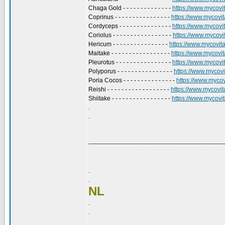
Chaga Gold - - - - - - - - - - - - - -
https://www.mycovit
Coprinus - - - - - - - - - - - - - - - -
https://www.mycovita
Cordyceps - - - - - - - - - - - - - - -
https://www.mycovit
Coriolus - - - - - - - - - - - - - - - - -
https://www.mycovita
Hericum - - - - - - - - - - - - - - - -
https://www.mycovital
Maitake - - - - - - - - - - - - - - - - -
https://www.mycovita
Pleurotus - - - - - - - - - - - - - - - -
https://www.mycovita
Polyporus - - - - - - - - - - - - - - - -
https://www.mycovit
Poria Cocos - - - - - - - - - - - - - - -
https://www.mycovi
Reishi - - - - - - - - - - - - - - - - - -
https://www.mycovital
Shiitake - - - - - - - - - - - - - - - - -
https://www.mycovita
.
.
--------------------------------------------------------------------
.
.
NL
.
.