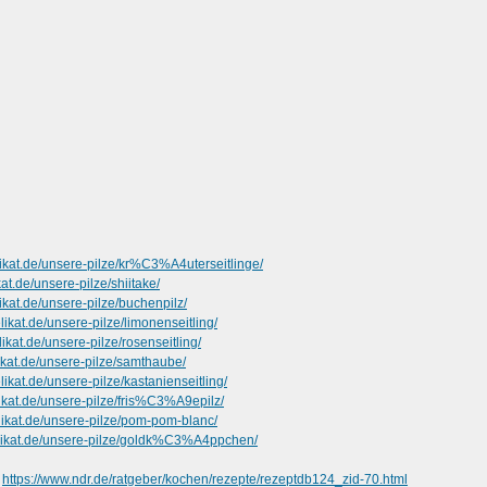
likat.de/unsere-pilze/kr%C3%A4uterseitlinge/
kat.de/unsere-pilze/shiitake/
ikat.de/unsere-pilze/buchenpilz/
likat.de/unsere-pilze/limonenseitling/
likat.de/unsere-pilze/rosenseitling/
likat.de/unsere-pilze/samthaube/
likat.de/unsere-pilze/kastanienseitling/
likat.de/unsere-pilze/fris%C3%A9epilz/
elikat.de/unsere-pilze/pom-pom-blanc/
elikat.de/unsere-pilze/goldk%C3%A4ppchen/
-
https://www.ndr.de/ratgeber/kochen/rezepte/rezeptdb124_zid-70.html