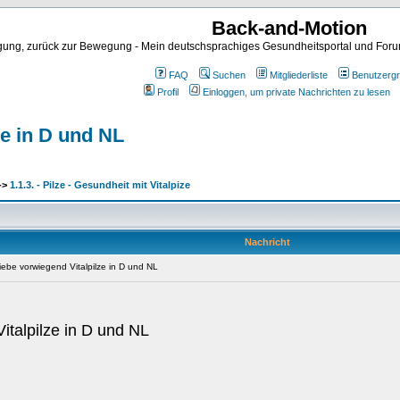
Back-and-Motion
ng, zurück zur Bewegung - Mein deutschsprachiges Gesundheitsportal und Forum 
FAQ
Suchen
Mitgliederliste
Benutzerg
Profil
Einloggen, um private Nachrichten zu lesen
ze in D und NL
->
1.1.3. - Pilze - Gesundheit mit Vitalpize
Nachricht
riebe vorwiegend Vitalpilze in D und NL
italpilze in D und NL