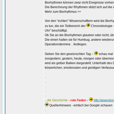
Biorhythmen können zwar nicht Ereignisse vorhe
Die Berechnung der Rhythmen stützt sich auf die 
Mehr zum Biorhythmus >>
Von den "echten" Wissenschaftlern wird die Biorh
zu tun, die ein Teilbereich der
Chronobiologie –
Uhr" beschäftigt.
Ob Sie an die Biorhythmen glauben oder nicht, üb
Die einen halten sie für Humbug, andere wiederum
Operationstermine .. festlegen.
.
Geben Sie den gewünschten Tag –
schau mal 
(vorgestern, gestern, heute, morgen oder übermor
wird als gelber Balken dargestellt. Unterhalb de
körperlichen, emotionalen und geistigen Verfassu
.
.
.
.
.
.
..
die Geschichte
-
rote Faden
–
http://www.bi
Quellenhinweis -
einfach bei Google schauen
.