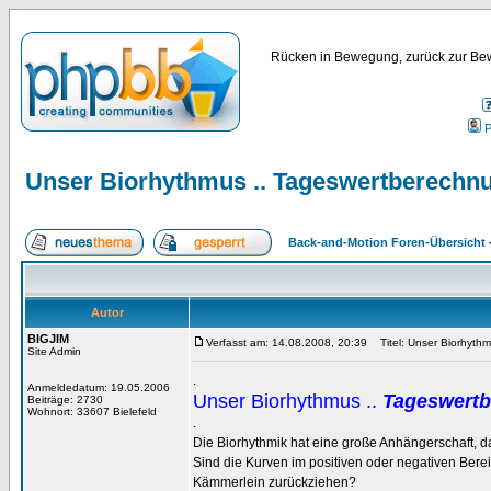
Rücken in Bewegung, zurück zur Bew
P
Unser Biorhythmus .. Tageswertberechn
Back-and-Motion Foren-Übersicht
Autor
BIGJIM
Verfasst am: 14.08.2008, 20:39
Titel: Unser Biorhyth
Site Admin
.
Anmeldedatum: 19.05.2006
Unser Biorhythmus ..
Tageswert
Beiträge: 2730
Wohnort: 33607 Bielefeld
.
Die Biorhythmik hat eine große Anhängerschaft, 
Sind die Kurven im positiven oder negativen Bereic
Kämmerlein zurückziehen?