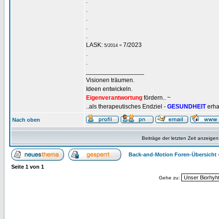
.
.
.
.
.
LASK:
7/2023
5/2014 =
.
.
_________________
Visionen träumen.
Ideen entwickeln.
Eigenverantwortung
fördern.. ~
..als therapeutisches Endziel -
GESUNDHEIT
erha
Nach oben
Beiträge der letzten Zeit anzeigen
Back-and-Motion Foren-Übersicht
Seite
1
von
1
Gehe zu: